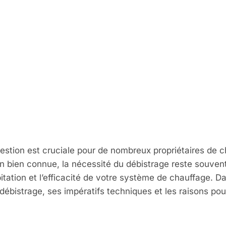
e est-il Obligat
et sur la Régl
té de Votre Con
estion est cruciale pour de nombreux propriétaires de 
n bien connue, la nécessité du débistrage reste souvent 
tation et l’efficacité de votre système de chauffage. Dan
ébistrage, ses impératifs techniques et les raisons pour 