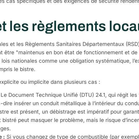
s cas spécifiques et des exigences de sécurité rendent
 et les règlements loc
riales et les Règlements Sanitaires Départementaux (RS
ent être "maintenus en bon état de fonctionnement et de 
s lois nationales comme une obligation systématique, l’
pris le bistre.
explicite ou implicite dans plusieurs cas :
Le Document Technique Unifié (DTU) 24.1, qui régit les 
dire insérer un conduit métallique à l’intérieur du condu
istre est présent, un débistrage est impératif pour garant
it bistré peut masquer le problème, mais le risque d’inc
ages.
 :
Si vous changez de type de combustible (par exemple