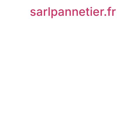
sarlpannetier.fr
Le Débis
Obligatoi
Cette Op