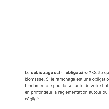
Le Débistrag
Guide Compl
et la Sécuri
Cheminée
Le
débistrage est-il obligatoire
? Cette qu
biomasse. Si le ramonage est une obligatio
fondamentale pour la sécurité de votre habi
en profondeur la réglementation autour du d
négligé.