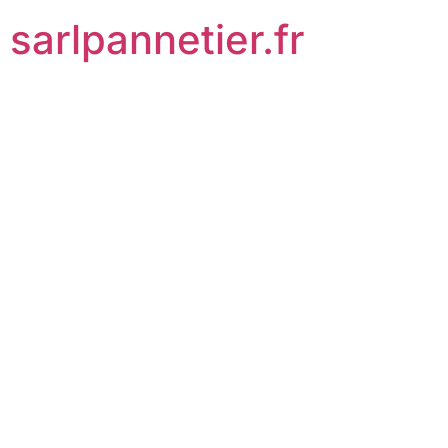
sarlpannetier.fr
BAT-EQ-135 :
Le Guide
Complet pour
Optimiser
l’Efficacité