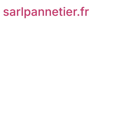
sarlpannetier.fr
BAR-TH-102 :
Le guide
complet du
chauffe-eau
solaire