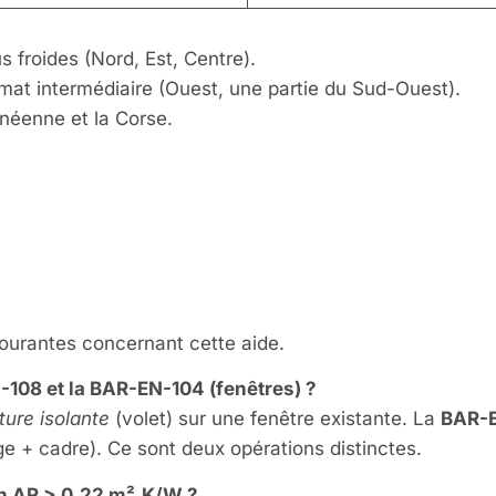
s froides (Nord, Est, Centre).
imat intermédiaire (Ouest, une partie du Sud-Ouest).
néenne et la Corse.
ions Fréquente
-EN-108
courantes concernant cette aide.
N-108 et la BAR-EN-104 (fenêtres) ?
ture isolante
(volet) sur une fenêtre existante. La
BAR-
ge + cadre). Ce sont deux opérations distinctes.
un ΔR > 0,22 m².K/W ?