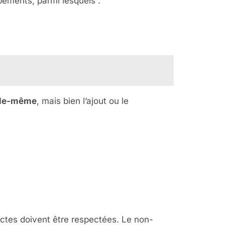
pements, parmi lesquels :
elle-même
, mais bien l’ajout ou le
 de la BAR-
ir
rictes doivent être respectées. Le non-