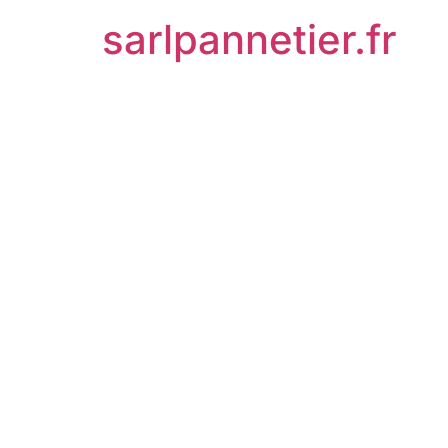
sarlpannetier.fr
Guide Co
CEE BAR
Optimise