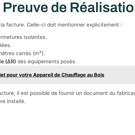
et Preuve de Réalisati
la facture. Celle-ci doit mentionner explicitement :
ermetures isolantes.
lées.
ètres carrés (m²).
le (ΔR)
des équipements posés.
et pour votre Appareil de Chauffage au Bois
facture, il est possible de fournir un document du fabri
e installé.
 Calculé le Mo