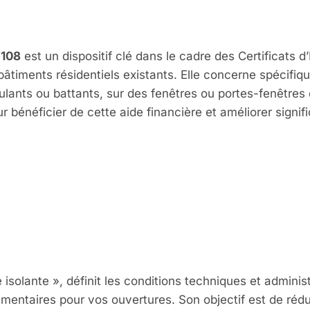
es Isolante
108
est un dispositif clé dans le cadre des Certificats 
âtiments résidentiels existants. Elle concerne spécifiq
lants ou battants, sur des fenêtres ou portes-fenêtres 
 bénéficier de cette aide financière et améliorer signif
que la Fiche CE
e isolante », définit les conditions techniques et admini
plémentaires pour vos ouvertures. Son objectif est de réd