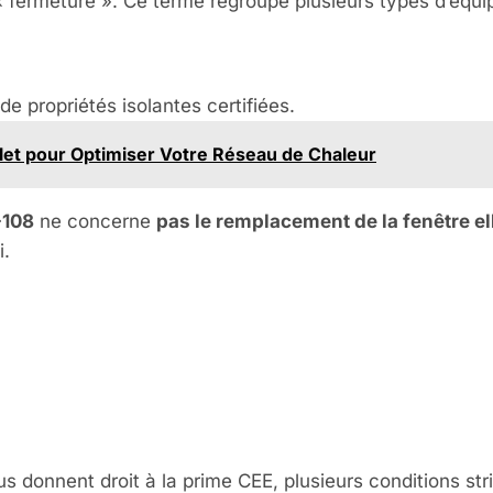
« fermeture ». Ce terme regroupe plusieurs types d’équi
de propriétés isolantes certifiées.
et pour Optimiser Votre Réseau de Chaleur
-108
ne concerne
pas le remplacement de la fenêtre 
i.
ns d’Éligibilité
 qu’il Faut Savo
us donnent droit à la prime CEE, plusieurs conditions st